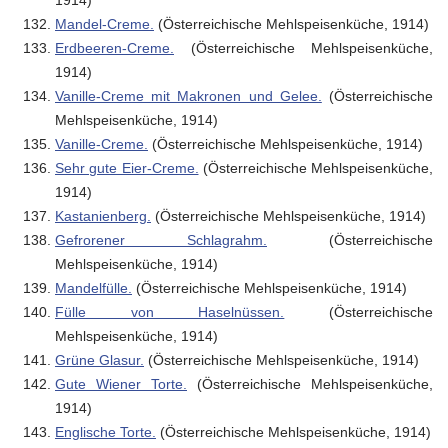
Mandel-Creme.
(Österreichische Mehlspeisenküche, 1914)
Erdbeeren-Creme.
(Österreichische Mehlspeisenküche,
1914)
Vanille-Creme mit Makronen und Gelee.
(Österreichische
Mehlspeisenküche, 1914)
Vanille-Creme.
(Österreichische Mehlspeisenküche, 1914)
Sehr gute Eier-Creme.
(Österreichische Mehlspeisenküche,
1914)
Kastanienberg.
(Österreichische Mehlspeisenküche, 1914)
Gefrorener Schlagrahm.
(Österreichische
Mehlspeisenküche, 1914)
Mandelfülle.
(Österreichische Mehlspeisenküche, 1914)
Fülle von Haselnüssen.
(Österreichische
Mehlspeisenküche, 1914)
Grüne Glasur.
(Österreichische Mehlspeisenküche, 1914)
Gute Wiener Torte.
(Österreichische Mehlspeisenküche,
1914)
Englische Torte.
(Österreichische Mehlspeisenküche, 1914)