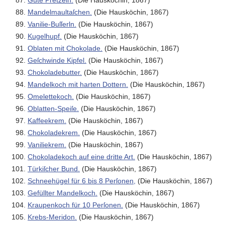
Mandelmaultaſchen.
(Die Hausköchin, 1867)
Vanilie-Buſſerln.
(Die Hausköchin, 1867)
Kugelhupf.
(Die Hausköchin, 1867)
Oblaten mit Chokolade.
(Die Hausköchin, 1867)
Geſchwinde Kipfel.
(Die Hausköchin, 1867)
Chokoladebutter.
(Die Hausköchin, 1867)
Mandelkoch mit harten Dottern.
(Die Hausköchin, 1867)
Omelettekoch.
(Die Hausköchin, 1867)
Oblatten-Speiſe.
(Die Hausköchin, 1867)
Kaffeekrem.
(Die Hausköchin, 1867)
Chokoladekrem.
(Die Hausköchin, 1867)
Vaniliekrem.
(Die Hausköchin, 1867)
Chokoladekoch auf eine dritte Art.
(Die Hausköchin, 1867)
Türkiſcher Bund.
(Die Hausköchin, 1867)
Schneehügel für 6 bis 8 Perſonen,
(Die Hausköchin, 1867)
Gefüllter Mandelkoch.
(Die Hausköchin, 1867)
Kraupenkoch für 10 Perſonen.
(Die Hausköchin, 1867)
Krebs-Meridon.
(Die Hausköchin, 1867)