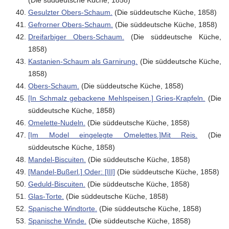
Gesulzter Obers‐Schaum.
(Die süddeutsche Küche, 1858)
Gefrorner Obers‐Schaum.
(Die süddeutsche Küche, 1858)
Dreifarbiger Obers‐Schaum.
(Die süddeutsche Küche,
1858)
Kastanien‐Schaum als Garnirung.
(Die süddeutsche Küche,
1858)
Obers‐Schaum.
(Die süddeutsche Küche, 1858)
[In Schmalz gebackene Mehlspeisen.] Gries‐Krapfeln.
(Die
süddeutsche Küche, 1858)
Omelette‐Nudeln.
(Die süddeutsche Küche, 1858)
[Im Model eingelegte Omelettes.]Mit Reis.
(Die
süddeutsche Küche, 1858)
Mandel‐Biscuiten.
(Die süddeutsche Küche, 1858)
[Mandel‐Bußerl.] Oder: [III]
(Die süddeutsche Küche, 1858)
Geduld‐Biscuiten.
(Die süddeutsche Küche, 1858)
Glas‐Torte.
(Die süddeutsche Küche, 1858)
Spanische Windtorte.
(Die süddeutsche Küche, 1858)
Spanische Winde.
(Die süddeutsche Küche, 1858)