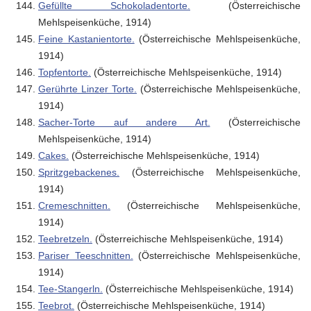
Gefüllte Schokoladentorte.
(Österreichische
Mehlspeisenküche, 1914)
Feine Kastanientorte.
(Österreichische Mehlspeisenküche,
1914)
Topfentorte.
(Österreichische Mehlspeisenküche, 1914)
Gerührte Linzer Torte.
(Österreichische Mehlspeisenküche,
1914)
Sacher-Torte auf andere Art.
(Österreichische
Mehlspeisenküche, 1914)
Cakes.
(Österreichische Mehlspeisenküche, 1914)
Spritzgebackenes.
(Österreichische Mehlspeisenküche,
1914)
Cremeschnitten.
(Österreichische Mehlspeisenküche,
1914)
Teebretzeln.
(Österreichische Mehlspeisenküche, 1914)
Pariser Teeschnitten.
(Österreichische Mehlspeisenküche,
1914)
Tee-Stangerln.
(Österreichische Mehlspeisenküche, 1914)
Teebrot.
(Österreichische Mehlspeisenküche, 1914)