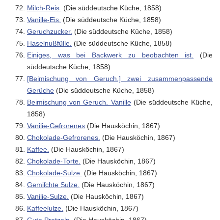
Milch-Reis.
(Die süddeutsche Küche, 1858)
Vanille‐Eis.
(Die süddeutsche Küche, 1858)
Geruchzucker.
(Die süddeutsche Küche, 1858)
Haselnußfülle.
(Die süddeutsche Küche, 1858)
Einiges, was bei Backwerk zu beobachten ist.
(Die
süddeutsche Küche, 1858)
[Beimischung von Geruch.] zwei zusammenpassende
Gerüche
(Die süddeutsche Küche, 1858)
Beimischung von Geruch. Vanille
(Die süddeutsche Küche,
1858)
Vanilie-Gefrorenes
(Die Hausköchin, 1867)
Chokolade-Gefrorenes.
(Die Hausköchin, 1867)
Kaffee.
(Die Hausköchin, 1867)
Chokolade-Torte.
(Die Hausköchin, 1867)
Chokolade-Sulze.
(Die Hausköchin, 1867)
Gemiſchte Sulze.
(Die Hausköchin, 1867)
Vanilie-Sulze.
(Die Hausköchin, 1867)
Kaffeeſulze.
(Die Hausköchin, 1867)
Gute Pretzeln.
(Die Hausköchin, 1867)