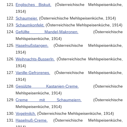
Englisches Biskuit.
(Österreichische Mehlspeisenküche,
1914)
Schaumeier.
(Österreichische Mehlspeisenküche, 1914)
Schaumkonfekt.
(Österreichische Mehlspeisenküche, 1914)
Gefüllte Mandel-Makronen.
(Österreichische
Mehlspeisenküche, 1914)
Haselnußstangen.
(Österreichische Mehlspeisenküche,
1914)
Weihnachts-Busserln.
(Österreichische Mehlspeisenküche,
1914)
Vanille-Gefrorenes.
(Österreichische Mehlspeisenküche,
1914)
Gesülzte Kastanien-Creme.
(Österreichische
Mehlspeisenküche, 1914)
Creme mit Schaumeiern.
(Österreichische
Mehlspeisenküche, 1914)
Vogelmilch.
(Österreichische Mehlspeisenküche, 1914)
Haselnuß-Creme.
(Österreichische Mehlspeisenküche,
1914)