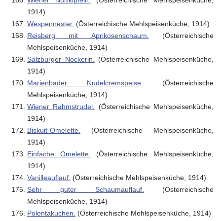
1914)
Wespennester.
(Österreichische Mehlspeisenküche, 1914)
Reisberg mit Aprikosenschaum.
(Österreichische
Mehlspeisenküche, 1914)
Salzburger Nockerln.
(Österreichische Mehlspeisenküche,
1914)
Marienbader Nudelcremspeise.
(Österreichische
Mehlspeisenküche, 1914)
Wiener Rahmstrudel.
(Österreichische Mehlspeisenküche,
1914)
Biskuit-Omelette.
(Österreichische Mehlspeisenküche,
1914)
Einfache Omelette.
(Österreichische Mehlspeisenküche,
1914)
Vanilleauflauf.
(Österreichische Mehlspeisenküche, 1914)
Sehr guter Schaumauflauf.
(Österreichische
Mehlspeisenküche, 1914)
Polentakuchen.
(Österreichische Mehlspeisenküche, 1914)