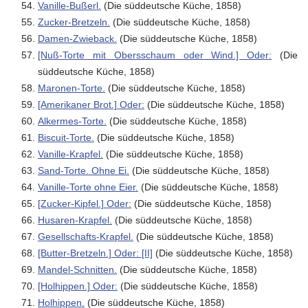
Vanille‐Bußerl.
(Die süddeutsche Küche, 1858)
Zucker‐Bretzeln.
(Die süddeutsche Küche, 1858)
Damen‐Zwieback.
(Die süddeutsche Küche, 1858)
[Nuß‐Torte mit Obersschaum oder Wind.] Oder:
(Die
süddeutsche Küche, 1858)
Maronen‐Torte.
(Die süddeutsche Küche, 1858)
[Amerikaner Brot.] Oder:
(Die süddeutsche Küche, 1858)
Alkermes‐Torte.
(Die süddeutsche Küche, 1858)
Biscuit‐Torte.
(Die süddeutsche Küche, 1858)
Vanille‐Krapfel.
(Die süddeutsche Küche, 1858)
Sand‐Torte. Ohne Ei.
(Die süddeutsche Küche, 1858)
Vanille‐Torte ohne Eier.
(Die süddeutsche Küche, 1858)
[Zucker‐Kipfel.] Oder:
(Die süddeutsche Küche, 1858)
Husaren‐Krapfel.
(Die süddeutsche Küche, 1858)
Gesellschafts‐Krapfel.
(Die süddeutsche Küche, 1858)
[Butter‐Bretzeln.] Oder: [II]
(Die süddeutsche Küche, 1858)
Mandel‐Schnitten.
(Die süddeutsche Küche, 1858)
[Holhippen.] Oder:
(Die süddeutsche Küche, 1858)
Holhippen.
(Die süddeutsche Küche, 1858)