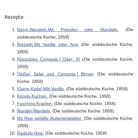
Rezepte:
Germ‐Wandeln.Mit Pignolen oder Mandeln.
(Die
süddeutsche Küche, 1858)
Bretzeln.Mit Vanille oder Anis
(Die süddeutsche Küche,
1858)
[Gesulztes Compote.] Oder: [I]
(Die süddeutsche Küche,
1858)
[Süßer Salat und Compote.] Birnen
(Die süddeutsche
Küche, 1858)
[Germ‐Kipfel.]Mit Vanille:
(Die süddeutsche Küche, 1858)
Königs‐Kuchen.
(Die süddeutsche Küche, 1858)
Fasching‐Krapfen.
(Die süddeutsche Küche, 1858)
Mandel‐Wandeln.
(Die süddeutsche Küche, 1858)
Mit Reis gefüllte Butterteigblätter.
(Die süddeutsche Küche,
1858)
Radezki‐Reis.
(Die süddeutsche Küche, 1858)