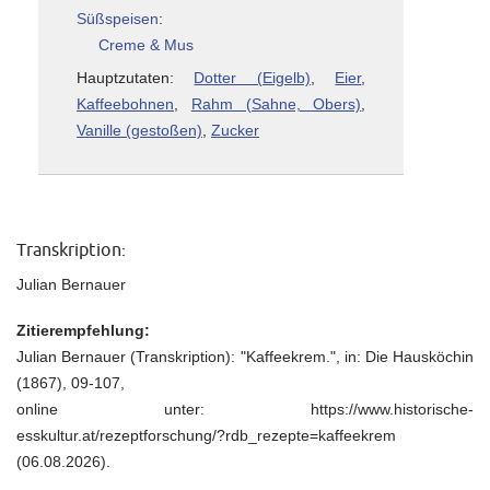
Süßspeisen
:
Creme & Mus
Hauptzutaten:
Dotter (Eigelb)
,
Eier
,
Kaffeebohnen
,
Rahm (Sahne, Obers)
,
Vanille (gestoßen)
,
Zucker
Transkription:
Julian Bernauer
Zitierempfehlung:
Julian Bernauer (Transkription): "Kaffeekrem.", in: Die Hausköchin
(1867), 09-107,
online unter: https://www.historische-
esskultur.at/rezeptforschung/?rdb_rezepte=kaffeekrem
(06.08.2026).