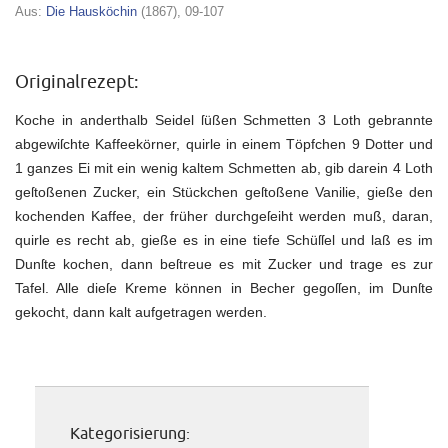
Aus:
Die Hausköchin
(1867), 09-107
Originalrezept:
Koche in anderthalb Seidel ſüßen Schmetten 3 Loth gebrannte
abgewiſchte Kaffeekörner, quirle in einem Töpfchen 9 Dotter und
1 ganzes Ei mit ein wenig kaltem Schmetten ab, gib darein 4 Loth
geſtoßenen Zucker, ein Stückchen geſtoßene Vanilie, gieße den
kochenden Kaffee, der früher durchgeſeiht werden muß, daran,
quirle es recht ab, gieße es in eine tiefe Schüſſel und laß es im
Dunſte kochen, dann beſtreue es mit Zucker und trage es zur
Tafel. Alle dieſe Kreme können in Becher gegoſſen, im Dunſte
gekocht, dann kalt aufgetragen werden.
Kategorisierung: