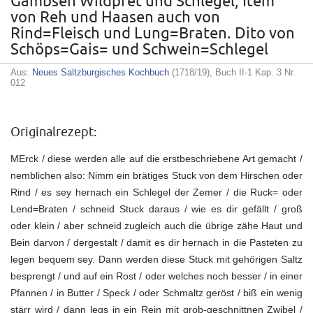
Gämbsen Wildpret und Schlegel; Item
von Reh und Haasen auch von
Rind=Fleisch und Lung=Braten. Dito von
Schöps=Gais= und Schwein=Schlegel
Aus:
Neues Saltzburgisches Kochbuch
(1718/19), Buch II-1 Kap. 3 Nr.
012
Originalrezept:
MErck / diese werden alle auf die erstbeschriebene Art gemacht /
nemblichen also: Nimm ein brätiges Stuck von dem Hirschen oder
Rind / es sey hernach ein Schlegel der Zemer / die Ruck= oder
Lend=Braten / schneid Stuck daraus / wie es dir gefällt / groß
oder klein / aber schneid zugleich auch die übrige zähe Haut und
Bein darvon / dergestalt / damit es dir hernach in die Pasteten zu
legen bequem sey. Dann werden diese Stuck mit gehörigen Saltz
besprengt / und auf ein Rost / oder welches noch besser / in einer
Pfannen / in Butter / Speck / oder Schmaltz geröst / biß ein wenig
stärr wird / dann legs in ein Rein mit grob-geschnittnen Zwibel /