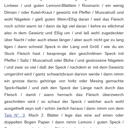
Lorbeer / und guten Lemoni=Blättlein / Rosmarin / ein wenig
Dimian / oder Kutel=Kraut / gewürtz mit Pfeffer / Muscatnuß und
wohl Nägelein / gieß guten Wein=Eßig daran / weil das Fleisch
noch schön warm ist / dann da ligt viel daran / kehre es etlichmal
also in dem Gewürtz und Eßig um / und laß wohl zugedeckter
über Nacht / oder auch etwas länger / aber auch nicht gar zu lang
ligen / dann schneid Speck in der Läng und Größ / wie du ein
Stuck Fleisch hast / besprenge den geschnittnen Speck mit
Pfeffer / Saltz / Muscatnuß oder Blühe / und gestossene Nägelein
/ und zwar so viel / daß der Speck / nachdem er mit dem Gewürtz
umgerührt wird / gantz schwartzbraun darvon werde / dann nimm
ein grosse darzu gehörige von holtz oder Mesing gemachte
Spick=Nadel / und zieh den Speck der Länge nach durch das
Fleisch / damit / wann hernach das Fleisch überzwerch
geschnitten wird / so schaut der Speck / welcher auch wohl
ausgetheilt seyn soll / schön zierlich heraus / dann nimm von dem
Taig N°. 3
. Mach 2. Blätter / lege das eine auf einen oder
doppelten Bogen Papier / dann nimm Lemoni / guten Speck /