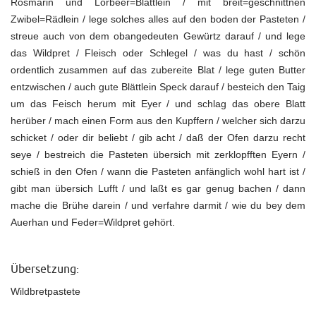
Rosmarin und Lorbeer=Blättlein / mit breit=geschnittnen
Zwibel=Rädlein / lege solches alles auf den boden der Pasteten /
streue auch von dem obangedeuten Gewürtz darauf / und lege
das Wildpret / Fleisch oder Schlegel / was du hast / schön
ordentlich zusammen auf das zubereite Blat / lege guten Butter
entzwischen / auch gute Blättlein Speck darauf / besteich den Taig
um das Feisch herum mit Eyer / und schlag das obere Blatt
herüber / mach einen Form aus den Kupffern / welcher sich darzu
schicket / oder dir beliebt / gib acht / daß der Ofen darzu recht
seye / bestreich die Pasteten übersich mit zerklopfften Eyern /
schieß in den Ofen / wann die Pasteten anfänglich wohl hart ist /
gibt man übersich Lufft / und laßt es gar genug bachen / dann
mache die Brühe darein / und verfahre darmit / wie du bey dem
Auerhan und Feder=Wildpret gehört.
Übersetzung:
Wildbretpastete