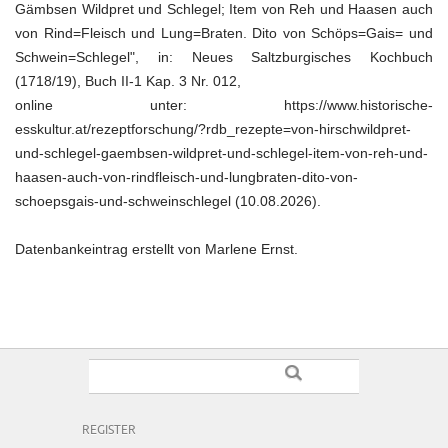
Gämbsen Wildpret und Schlegel; Item von Reh und Haasen auch
von Rind=Fleisch und Lung=Braten. Dito von Schöps=Gais= und
Schwein=Schlegel", in: Neues Saltzburgisches Kochbuch
(1718/19), Buch II-1 Kap. 3 Nr. 012,
online unter: https://www.historische-
esskultur.at/rezeptforschung/?rdb_rezepte=von-hirschwildpret-
und-schlegel-gaembsen-wildpret-und-schlegel-item-von-reh-und-
haasen-auch-von-rindfleisch-und-lungbraten-dito-von-
schoepsgais-und-schweinschlegel (10.08.2026).
Datenbankeintrag erstellt von Marlene Ernst.
REGISTER