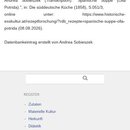
Andrea Sobieszek (Transkription): "Spanische Suppe (Olla
Potrida).", in: Die süddeutsche Küche (1858), S.051/3,
online unter: https://www.historische-
esskultur.at/rezeptforschung/?rdb_rezepte=spanische-suppe-olla-
potrida (08.08.2026).
Datenbankeintrag erstellt von Andrea Sobieszek.
REGISTER
Zutaten
Materielle Kultur
Herkunft
Diätetik