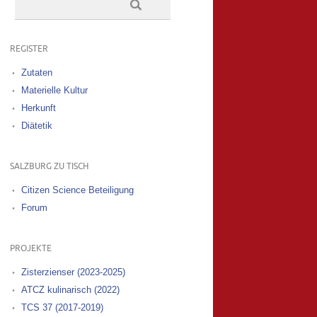
REGISTER
Zutaten
Materielle Kultur
Herkunft
Diätetik
SALZBURG ZU TISCH
Citizen Science Beteiligung
Forum
PROJEKTE
Zisterzienser (2023-2025)
ATCZ kulinarisch (2022)
TCS 37 (2017-2019)