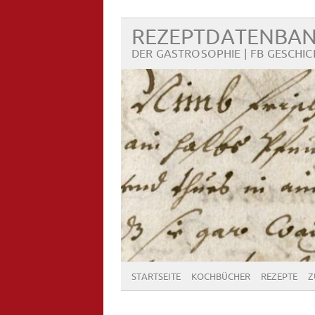
REZEPTDATENBA
DER GASTROSOPHIE | FB GESCHIC
STARTSEITE
KOCHBÜCHER
REZEPTE
Z