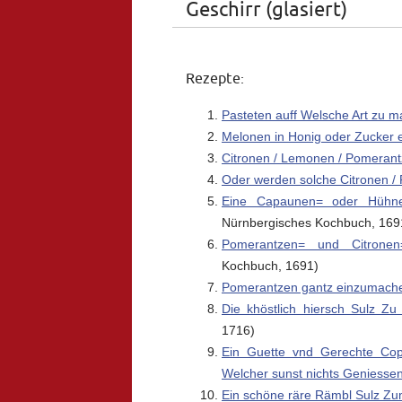
Geschirr (glasiert)
Rezepte:
Pasteten auff Welsche Art zu m
Melonen in Honig oder Zucker 
Citronen / Lemonen / Pomerantz
Oder werden solche Citronen 
Eine Capaunen= oder Hühne
Nürnbergisches Kochbuch, 169
Pomerantzen= und Citronen
Kochbuch, 1691)
Pomerantzen gantz einzumach
Die khöstlich hiersch Sulz Z
1716)
Ein Guette vnd Gerechte Cop
Welcher sunst nichts Geniesse
Ein schöne räre Rämbl Sulz Z