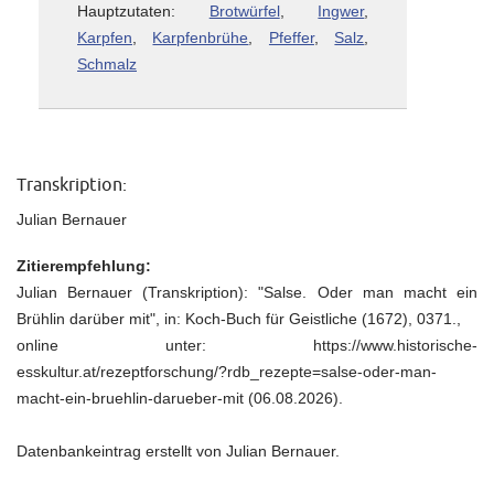
Hauptzutaten:
Brotwürfel
,
Ingwer
,
Karpfen
,
Karpfenbrühe
,
Pfeffer
,
Salz
,
Schmalz
Transkription:
Julian Bernauer
Zitierempfehlung:
Julian Bernauer (Transkription): "Salse. Oder man macht ein
Brühlin darüber mit", in: Koch-Buch für Geistliche (1672), 0371.,
online unter: https://www.historische-
esskultur.at/rezeptforschung/?rdb_rezepte=salse-oder-man-
macht-ein-bruehlin-darueber-mit (06.08.2026).
Datenbankeintrag erstellt von Julian Bernauer.