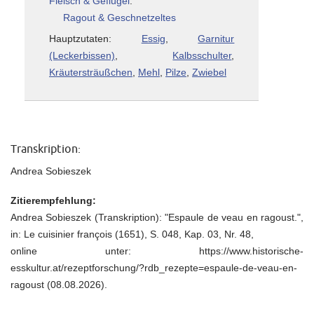
Fleisch & Geflügel
:
Ragout & Geschnetzeltes
Hauptzutaten:
Essig
,
Garnitur
(Leckerbissen)
,
Kalbsschulter
,
Kräutersträußchen
,
Mehl
,
Pilze
,
Zwiebel
Transkription:
Andrea Sobieszek
Zitierempfehlung:
Andrea Sobieszek (Transkription): "Espaule de veau en ragoust.",
in: Le cuisinier françois (1651), S. 048, Kap. 03, Nr. 48,
online unter: https://www.historische-
esskultur.at/rezeptforschung/?rdb_rezepte=espaule-de-veau-en-
ragoust (08.08.2026).