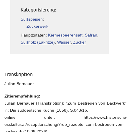
Kategorisierung:
Süßspeisen
:
Zuckerwerk
Hauptzutaten:
Kermesbeerensaft
,
Safran
,
Süßholz (Lakritze)
,
Wasser
,
Zucker
Transkription:
Julian Bernauer
Zitierempfehlung:
Julian Bernauer (Transkription): "Zum Bestreuen von Backwerk",
in: Die süddeutsche Küche (1858), S.043/1b,
online unter: https://www.historische-
esskultur.at/rezeptforschung/?rdb_rezepte=zum-bestreuen-von-
backwerk (10.08.2026).