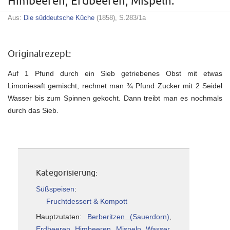
Himbeeren, Erdbeeren, Mispeln.
Aus:
Die süddeutsche Küche
(1858), S.283/1a
Originalrezept:
Auf 1 Pfund durch ein Sieb getriebenes Obst mit etwas
Limoniesaft gemischt, rechnet man ¾ Pfund Zucker mit 2 Seidel
Wasser bis zum Spinnen gekocht. Dann treibt man es nochmals
durch das Sieb.
Kategorisierung:
Süßspeisen
:
Fruchtdessert & Kompott
Hauptzutaten:
Berberitzen (Sauerdorn)
,
Erdbeeren
,
Himbeeren
,
Mispeln
,
Wasser
,