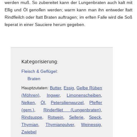
werden muß. So zubereitet kann der Lungenbraten auch kalt mit
Eſſig und Öl genoſſen werden; warm kann man ihn entweder ſtatt
Rindfleiſch oder ſtatt Braten auftragen; im erſten Falle wird die Soß
ſeperat in einer Sauciere herum gegeben.
Kategorisierung:
Fleisch & Geflügel
:
Braten
Hauptzutaten:
Butter
,
Essig
,
Gelbe Rüben
(Möhren)
,
Ingwer
,
Limonenscheiben
,
Nelken
,
Öl
,
Petersilienwurzel
,
Pfeffer
(gem.)
,
Rinderfilet (Lungenbraten)
,
Rindsuppe
,
Rotwein
,
Sellerie
,
Speck
,
Thymian
,
Thymianpulver
,
Weinessig
,
Zwiebel