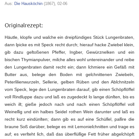
Aus:
Die Hausköchin
(1867), 02-06
Originalrezept:
Häutle, klopfe und waſche ein dreipfündiges Stück Lungenbraten,
dann ſpicke es mit Speck recht durch; hierauf hacke Zwiebel klein,
gib dazu geſtoßenen Pfeffer, Ingber, Gewürznelken und ein
bischen Thymianpulver, miſche alles wohl untereinander und reibe
den Lungenbraten damit recht ein; dann ſchmiere ein Gefäß mit
Butter aus, belege den Boden mit geſchnittenen Zwiebeln,
Peterſilienwurzeln, Sellerie, gelben Rüben und den Abſchnitzeln
vom Speck, lege den Lungenbraten darauf, gib einen Schöpflöffel
voll Rindſuppe dazu und laß es zugedeckt ſo lange dünſten, bis es
weich iſt; gieße jedoch nach und nach einen Schöpflöffel voll
Weineſſig und ein halbes Seidel rothen Wein darunter und laß es
recht kurz eindünſten; dann gib es auf eine Schüſſel, paſſire die
braune Soß darüber, belege es mit Lemonieſchnitten und trage es
auf; es verſteht ſich, daß das überflüſſige Fett früher abgeſchöpft