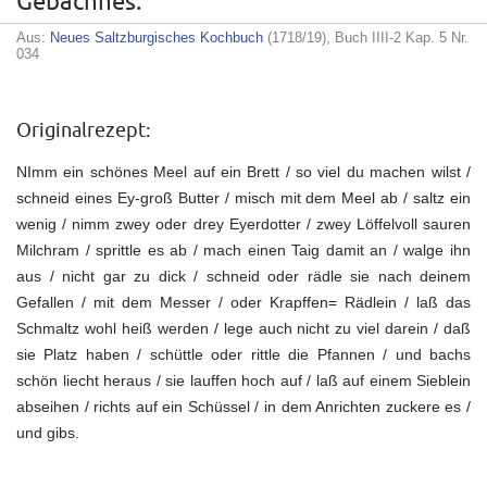
Gebachnes.
Aus:
Neues Saltzburgisches Kochbuch
(1718/19), Buch IIII-2 Kap. 5 Nr.
034
Originalrezept:
NImm ein schönes Meel auf ein Brett / so viel du machen wilst /
schneid eines Ey-groß Butter / misch mit dem Meel ab / saltz ein
wenig / nimm zwey oder drey Eyerdotter / zwey Löffelvoll sauren
Milchram / sprittle es ab / mach einen Taig damit an / walge ihn
aus / nicht gar zu dick / schneid oder rädle sie nach deinem
Gefallen / mit dem Messer / oder Krapffen= Rädlein / laß das
Schmaltz wohl heiß werden / lege auch nicht zu viel darein / daß
sie Platz haben / schüttle oder rittle die Pfannen / und bachs
schön liecht heraus / sie lauffen hoch auf / laß auf einem Sieblein
abseihen / richts auf ein Schüssel / in dem Anrichten zuckere es /
und gibs.