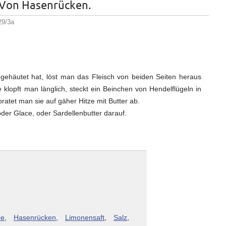
. Von Hasenrücken.
29/3a
häutet hat, löst man das Fleisch von beiden Seiten heraus
 klopft man länglich, steckt ein Beinchen von Hendelflügeln in
bratet man sie auf gäher Hitze mit Butter ab.
der Glace, oder Sardellenbutter darauf.
ce
,
Hasenrücken
,
Limonensaft
,
Salz
,