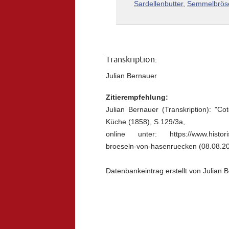
Sardellenbutter
,
Semmelbrös
Transkription:
Julian Bernauer
Zitierempfehlung:
Julian Bernauer (Transkription): "Co
Küche (1858), S.129/3a,
online unter: https://www.historisc
broeseln-von-hasenruecken (08.08.20
Datenbankeintrag erstellt von Julian 