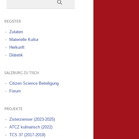
REGISTER
Zutaten
Materielle Kultur
Herkunft
Diätetik
SALZBURG ZU TISCH
Citizen Science Beteiligung
Forum
PROJEKTE
Zisterzienser (2023-2025)
ATCZ kulinarisch (2022)
TCS 37 (2017-2019)