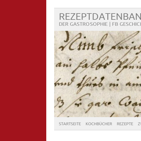
REZEPTDATENBA
DER GASTROSOPHIE | FB GESCHIC
STARTSEITE
KOCHBÜCHER
REZEPTE
Z