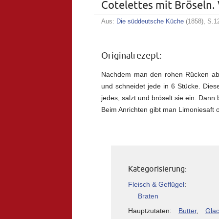
Cotelettes mit Bröseln
Aus:
Die süddeutsche Küche
(1858), S.1
Originalrezept:
Nachdem man den rohen Rücken abge
und schneidet jede in 6 Stücke. Diese
jedes, salzt und bröselt sie ein. Dann 
Beim Anrichten gibt man Limoniesaft o
Kategorisierung:
Fleisch & Geflügel
:
Braten
Hauptzutaten:
Butter
,
Gla