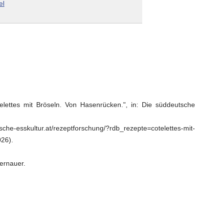
el
telettes mit Bröseln. Von Hasenrücken.", in: Die süddeutsche
he-esskultur.at/rezeptforschung/?rdb_rezepte=cotelettes-mit-
26).
Bernauer.