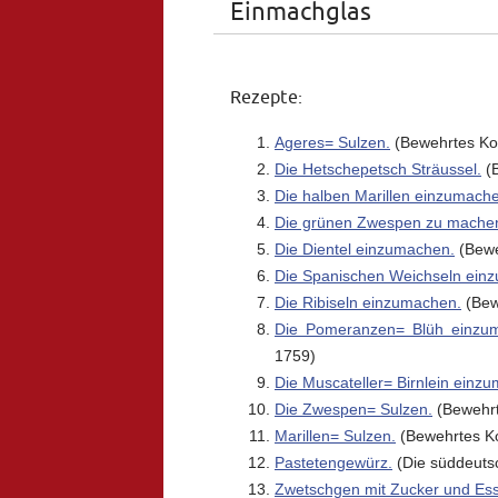
Einmachglas
Rezepte:
Ageres= Sulzen.
(Bewehrtes Ko
Die Hetschepetsch Sträussel.
(B
Die halben Marillen einzumach
Die grünen Zwespen zu mache
Die Dientel einzumachen.
(Bewe
Die Spanischen Weichseln ein
Die Ribiseln einzumachen.
(Bew
Die Pomeranzen= Blüh einzum
1759)
Die Muscateller= Birnlein einz
Die Zwespen= Sulzen.
(Bewehrt
Marillen= Sulzen.
(Bewehrtes K
Pastetengewürz.
(Die süddeuts
Zwetschgen mit Zucker und Ess