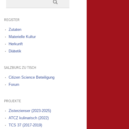
REGISTER
Zutaten
Materielle Kultur
Herkunft
Diätetik
SALZBURG ZU TISCH
Citizen Science Beteiligung
Forum
PROJEKTE
Zisterzienser (2023-2025)
ATCZ kulinarisch (2022)
TCS 37 (2017-2019)