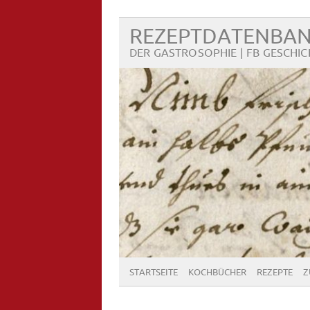
REZEPTDATENBA
DER GASTROSOPHIE | FB GESCHIC
STARTSEITE
KOCHBÜCHER
REZEPTE
Z