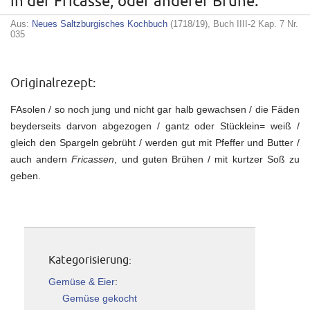
in der Fricasse, oder anderer Brühe.
Aus:
Neues Saltzburgisches Kochbuch
(1718/19), Buch IIII-2 Kap. 7 Nr.
035
Originalrezept:
FAsolen / so noch jung und nicht gar halb gewachsen / die Fäden
beyderseits darvon abgezogen / gantz oder Stücklein= weiß /
gleich den Spargeln gebrüht / werden gut mit Pfeffer und Butter /
auch andern
Fricassen
, und guten Brühen / mit kurtzer Soß zu
geben.
Kategorisierung:
Gemüse & Eier
:
Gemüse gekocht